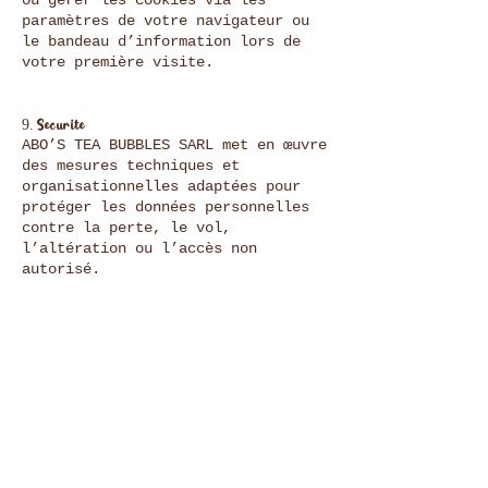
ou gérer les cookies via les
paramètres de votre navigateur ou
le bandeau d’information lors de
votre première visite.
9. Sécurité
ABO’S TEA BUBBLES SARL met en œuvre
des mesures techniques et
organisationnelles adaptées pour
protéger les données personnelles
contre la perte, le vol,
l’altération ou l’accès non
autorisé.
10. Modifications
La présente politique de
confidentialité peut être modifiée
à tout moment pour s’adapter à la
législation en vigueur ou à
l’évolution du site.
Dernière mise à jour : novembre
2025