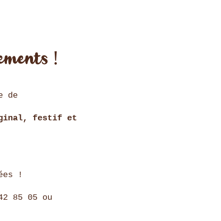
ements !
e de
ginal, festif et
ées !
42 85 05 ou