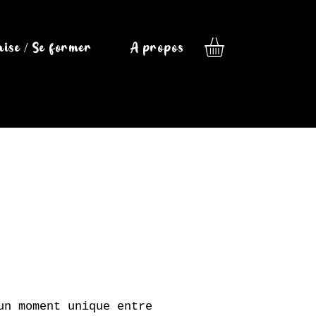
isé / Se former
A propos
un moment unique entre